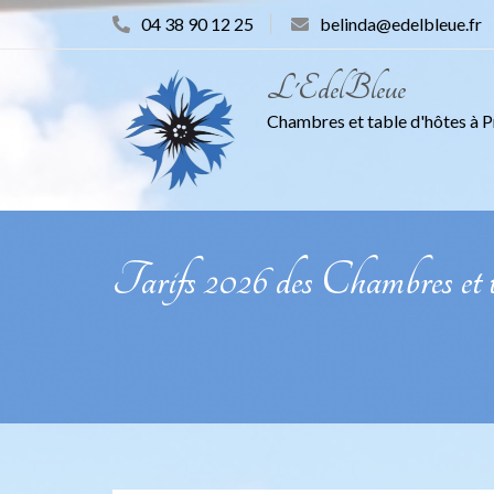
Skip
04 38 90 12 25
belinda@edelbleue.fr
to
content
L'EdelBleue
Chambres et table d'hôtes à P
Tarifs 2026 des Chambres et 