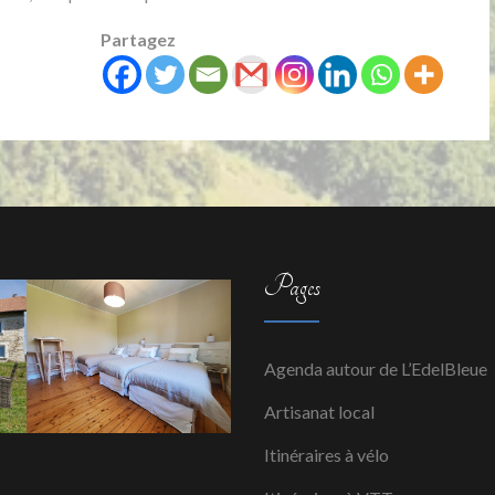
Partagez
Pages
Agenda autour de L’EdelBleue
Artisanat local
Itinéraires à vélo